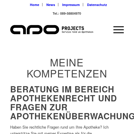
Home
News
Impressum
Datenschutz
Tel.: 089-58804970
MEINE
KOMPETENZEN
BERATUNG IM BEREICH
APOTHEKENRECHT UND
FRAGEN ZUR
APOTHEKENÜBERWACHUN
Haben Sie rechtliche Fragen rund um Ihre Apotheke? Ich
unterstütze Sie mit meiner Expertise als für die