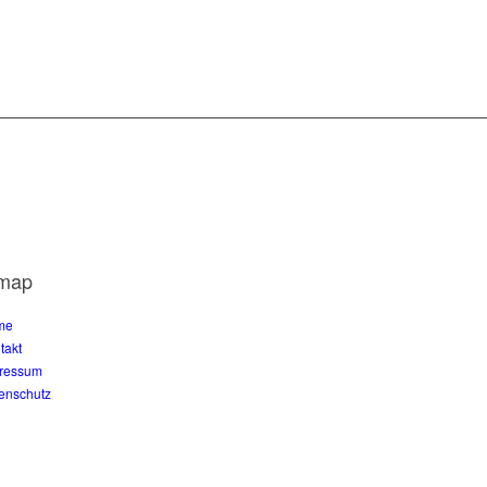
emap
me
takt
ressum
enschutz