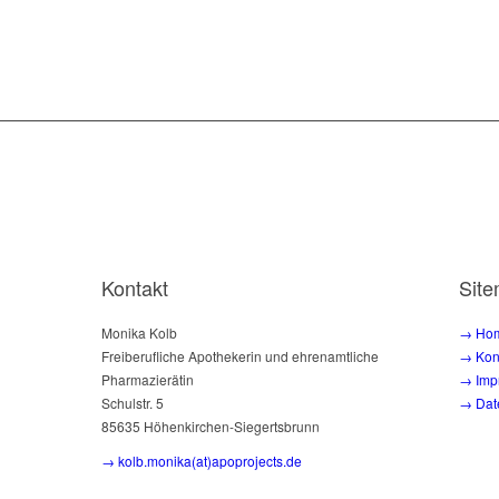
Kontakt
Sit
Monika Kolb
→ Ho
Freiberufliche Apothekerin und ehrenamtliche
→ Kon
Pharmazierätin
→ Imp
Schulstr. 5
→ Dat
85635 Höhenkirchen-Siegertsbrunn
→ kolb.monika(at)apoprojects.de